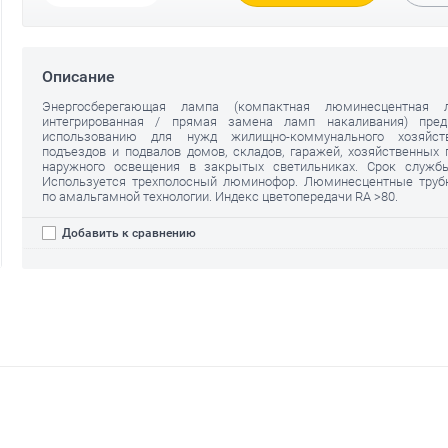
Описание
Энергосберегающая лампа (компактная люминесцентная
интегрированная / прямая замена ламп накаливания) пред
использованию для нужд жилищно-коммунального хозяйст
подъездов и подвалов домов, складов, гаражей, хозяйственных 
наружного освещения в закрытых светильниках. Срок служб
Используется трехполосный люминофор. Люминесцентные труб
по амальгамной технологии. Индекс цветопередачи RA >80.
Добавить к сравнению